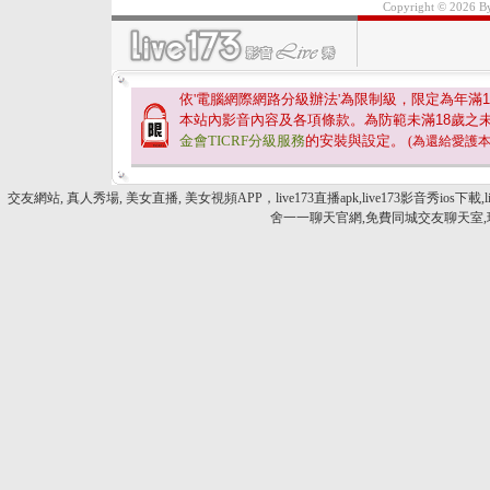
Copyright © 2026 
依'電腦網際網路分級辦法'為限制級，限定為年滿
1
本站內影音內容及各項條款。為防範未滿
18
歲之
金會TICRF分級服務
的安裝與設定。
(為還給愛護
交友網站, 真人秀場, 美女直播, 美女視頻APP，live173直播apk,live173影
舍一一聊天官網,免費同城交友聊天室