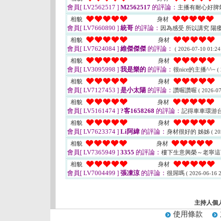
會員[ LV2562517 ]
M2562517
的評論：
主播有耐心好脾
相貌
身材
會員[ LV7660890 ]
統哥
的評論：
因為感受 所以講究 
相貌
身材
會員[ LV7624084 ]
維傑傑傑
的評論：
( 2026-07-10 01:24
相貌
身材
會員[ LV3095998 ]
我是樂的
的評論：
很nice的主播^^~
(
相貌
身材
會員[ LV7127453 ]
是小太陽
的評論：
讚喔讚喔
( 2026-07
相貌
身材
會員[ LV5161474 ]
?客1658268
的評論：
記得車車環游
相貌
身材
會員[ LV7623374 ]
Li阿緯
的評論：
身材很好的 姊姊
( 20
相貌
身材
會員[ LV7365949 ]
3355
的評論：
樓下生意興榮～老寧
相貌
身材
會員[ LV7004499 ]
張凍涼
的評論：
很屌嗎
( 2026-06-16 2
主持人個
使用條款