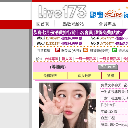
回首頁
點數補給站
會員專區
恭喜七月份消費排行前十名會員 獲得免費點數~
No.3
No.4
-贈點
8,000
點
-贈點
7,0
LV76098**
LV52777**
No.7
No.8
-贈點
4,000
點
-贈點
3,
LV23213**
LV70847**
頻道指數
限制級(火辣)
輔導級(曖昧)
普通級
頻道
台妹專區
│
新人區
│
一對一視訊區
│
一對多視訊區
│
免
(等煙雨)
免費聊天
進入包廂
送禮
免費文字聊天: 
一對多視訊聊天: 每
一對一視訊聊天: 每
性別: 女性
年齡: 25 歲
血型: B型
身高: 160 公分(cm