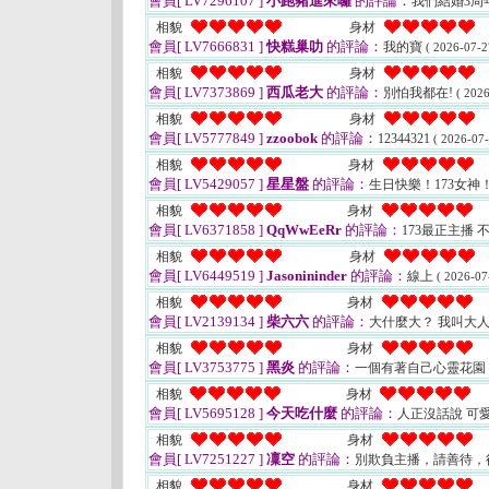
會員[ LV7296107 ]
小跑豬進來囉
的評論：
我們結婚3
相貌
身材
會員[ LV7666831 ]
快糕巢叻
的評論：
我的寶
( 2026-07-2
相貌
身材
會員[ LV7373869 ]
西瓜老大
的評論：
別怕我都在!
( 2026
相貌
身材
會員[ LV5777849 ]
zzoobok
的評論：
12344321
( 2026-07-
相貌
身材
會員[ LV5429057 ]
星星盤
的評論：
生日快樂！173女神
相貌
身材
會員[ LV6371858 ]
QqWwEeRr
的評論：
173最正主播
相貌
身材
會員[ LV6449519 ]
Jasonininder
的評論：
線上
( 2026-07
相貌
身材
會員[ LV2139134 ]
柴六六
的評論：
大什麼大？ 我叫大
相貌
身材
會員[ LV3753775 ]
黑炎
的評論：
一個有著自己心靈花園
相貌
身材
會員[ LV5695128 ]
今天吃什麼
的評論：
人正沒話說 可
相貌
身材
會員[ LV7251227 ]
凜空
的評論：
別欺負主播，請善待，
相貌
身材