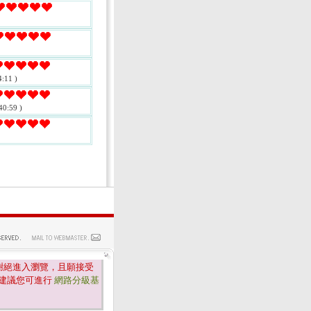
:11 )
40:59 )
謝絕進入瀏覽，且願接受
建議您可進行
網路分級基