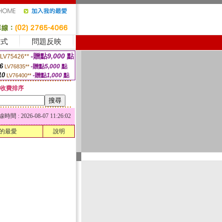
方式
問題反映
-贈點
9,000
點
LV75426**
6
-贈點
5,000
點
LV76835**
10
-贈點
1,000
點
LV76400**
收費排序
 : 2026-08-07 11:26:02
的最愛
說明