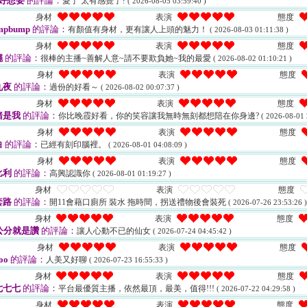
好想要
的評論：
愛了 太有感覺了?
( 2026-08-05 03:59:40 )
身材
表演
態度
mpbump
的評論：
有顏值有身材，更有讓人上頭的魅力！
( 2026-08-03 01:11:38 )
身材
表演
態度
蠅
的評論：
很棒的主播~善解人意~請不要欺負她~我的最愛
( 2026-08-02 01:10:21 )
身材
表演
態度
九夜
的評論：
過份的好看～
( 2026-08-02 00:07:37 )
身材
表演
態度
豬是我
的評論：
你比晚霞好看，你的笑容讓我無時無刻都想陪在你身邊?
( 2026-08-01 
身材
表演
態度
白
的評論：
已經有刻印腦裡。
( 2026-08-01 04:08:09 )
身材
表演
態度
比利
的評論：
高興認識你
( 2026-08-01 01:19:27 )
身材
表演
態度
套路
的評論：
開11會藉口廁所 裝水 拖時間，拐送禮物後會裝死
( 2026-07-26 23:53:26 )
身材
表演
態度
公分就是讚
的評論：
讓人心動不已的仙女
( 2026-07-24 04:45:42 )
身材
表演
態度
oo
的評論：
人美又好聊
( 2026-07-23 16:55:33 )
身材
表演
態度
七七七
的評論：
平台最優質主播，依然最頂，最美，值得!!!
( 2026-07-22 04:29:58 )
身材
表演
態度