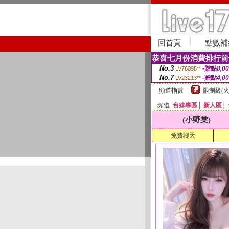
回首頁
點數補
恭喜七月份消費排行前
No.3
-贈點
8,0
LV76098**
No.7
-贈點
4,0
LV23213**
頻道指數
限制級(火
頻道
台妹專區
│
新人區
│
(小野棠)
免費聊天