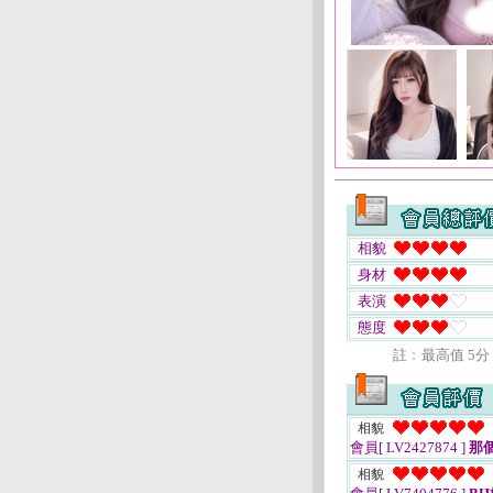
相貌
身材
表演
態度
註﹕最高值 5分
相貌
會員[ LV2427874 ]
那
相貌