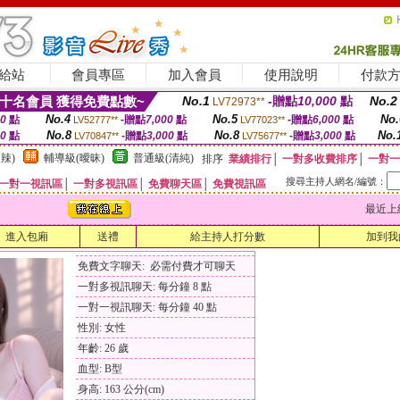
給站
會員專區
加入會員
使用說明
付款
十名會員 獲得免費點數~
No.1
-贈點
10,000
點
No.2
LV72973**
No.4
No.5
No.
00
點
-贈點
7,000
點
-贈點
6,000
點
LV52777**
LV77023**
No.8
No.8
No.
00
點
-贈點
3,000
點
-贈點
3,000
點
LV70847**
LV75677**
辣)
輔導級(曖昧)
普通級(清純)
排序
業績排行
│
一對多收費排序
│
一對一
搜尋主持人網名/編號：
一對一視訊區
│
一對多視訊區
│
免費聊天區
│
免費視訊區
最近上線時間
進入包廂
送禮
給主持人打分數
加到我
免費文字聊天: 必需付費才可聊天
一對多視訊聊天: 每分鐘 8 點
一對一視訊聊天: 每分鐘 40 點
性別: 女性
年齡: 26 歲
血型: B型
身高: 163 公分(cm)