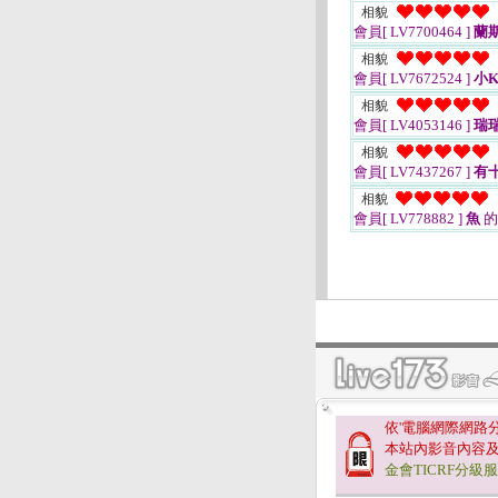
相貌
會員[ LV7700464 ]
蘭
相貌
會員[ LV7672524 ]
小K
相貌
會員[ LV4053146 ]
瑞瑞
相貌
會員[ LV7437267 ]
有
相貌
會員[ LV778882 ]
魚
的
依'電腦網際網路
本站內影音內容
金會TICRF分級