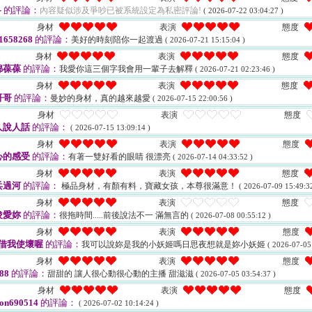
-
的評論：
內容疑似涉及爭吵已被系統設定為私密評論!
( 2026-07-22 03:04:27 )
身材
表演
態度
658268
的評論：
美好的時刻陪你一起渡過
( 2026-07-21 15:15:04 )
身材
表演
態度
綿葆葆
的評論：
我愛你這三個字我會用一輩子去解釋
( 2026-07-21 02:23:46 )
身材
表演
態度
哥哥
的評論：
曼妙的身材，真的越來越愛
( 2026-07-15 22:00:56 )
身材
表演
態度
人說人話
的評論：
( 2026-07-15 13:09:14 )
身材
表演
態度
心的感受
的評論：
有著一雙好看的眼睛 很漂亮
( 2026-07-14 04:33:52 )
身材
表演
態度
兵過河
的評論：
極品身材，有顏有料，寶藏女孩，本尊很滿意！
( 2026-07-09 15:49:32
身材
表演
態度
俊愛妳
的評論：
很拖時間.....前後說法不一 滿無言的
( 2026-07-08 00:55:12 )
身材
表演
態度
.借我使壞喔
的評論：
我可以說妳是我的小妖姬嗎日思夜想就是妳小妖姬
( 2026-07-05
身材
表演
態度
88
的評論：
甜甜的 讓人很心動很心動的主播 甜滋滋
( 2026-07-05 03:54:37 )
身材
表演
態度
on690514
的評論：
( 2026-07-02 10:14:24 )