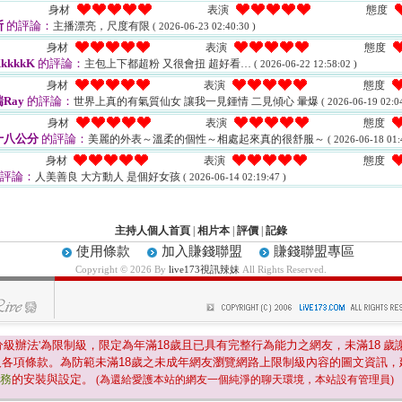
身材
表演
態度
斯
的評論：
主播漂亮，尺度有限
( 2026-06-23 02:40:30 )
身材
表演
態度
kkkkK
的評論：
主包上下都超粉 又很會扭 超好看…
( 2026-06-22 12:58:02 )
身材
表演
態度
Ray
的評論：
世界上真的有氣質仙女 讓我一見鍾情 二見傾心 暈爆
( 2026-06-19 02:04
身材
表演
態度
十八公分
的評論：
美麗的外表～溫柔的個性～相處起來真的很舒服～
( 2026-06-18 01:
身材
表演
態度
評論：
人美善良 大方動人 是個好女孩
( 2026-06-14 02:19:47 )
主持人個人首頁
|
相片本
|
評價
|
記錄
使用條款
加入賺錢聯盟
賺錢聯盟專區
Copyright © 2026 By
live173視訊辣妹
All Rights Reserved.
分級辦法'為限制級，限定為年滿
18
歲且已具有完整行為能力之網友，未滿
18
歲
及各項條款。為防範未滿
18
歲之未成年網友瀏覽網路上限制級內容的圖文資訊，
服務
的安裝與設定。
(為還給愛護本站的網友一個純淨的聊天環境，本站設有管理員)