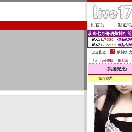
回首頁
點數補
恭喜七月份消費排行前
No.3
-贈點
8,0
LV76098**
No.7
-贈點
4,0
LV23213**
頻道指數
限制級(火
頻道
台妹專區
│
新人區
│
(染染兇兇)
免費聊天