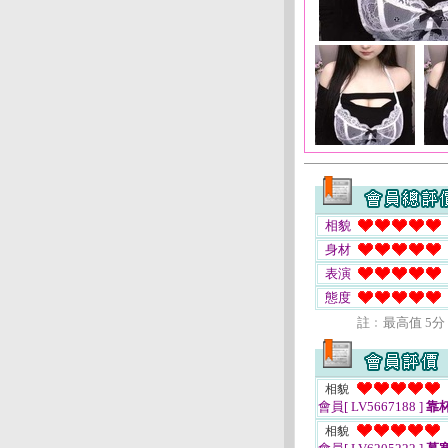
相貌
身材
表演
態度
註﹕最高值 5分
相貌
會員[ LV5667188 ]
靠
相貌