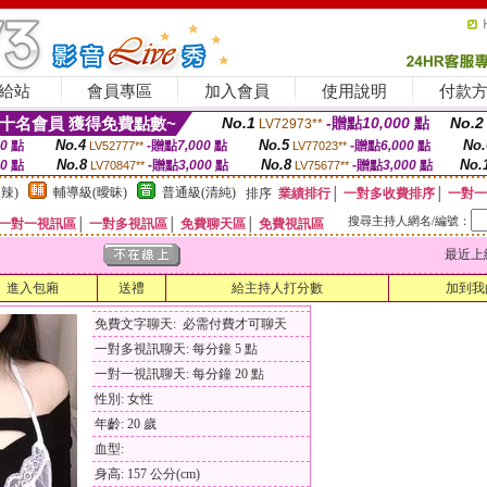
給站
會員專區
加入會員
使用說明
付款
十名會員 獲得免費點數~
No.1
-贈點
10,000
點
No.2
LV72973**
No.4
No.5
No.
00
點
-贈點
7,000
點
-贈點
6,000
點
LV52777**
LV77023**
No.8
No.8
No.
00
點
-贈點
3,000
點
-贈點
3,000
點
LV70847**
LV75677**
辣)
輔導級(曖昧)
普通級(清純)
排序
業績排行
│
一對多收費排序
│
一對一
搜尋主持人網名/編號：
一對一視訊區
│
一對多視訊區
│
免費聊天區
│
免費視訊區
最近上線時間
進入包廂
送禮
給主持人打分數
加到我
免費文字聊天: 必需付費才可聊天
一對多視訊聊天: 每分鐘 5 點
一對一視訊聊天: 每分鐘 20 點
性別: 女性
年齡: 20 歲
血型:
身高: 157 公分(cm)