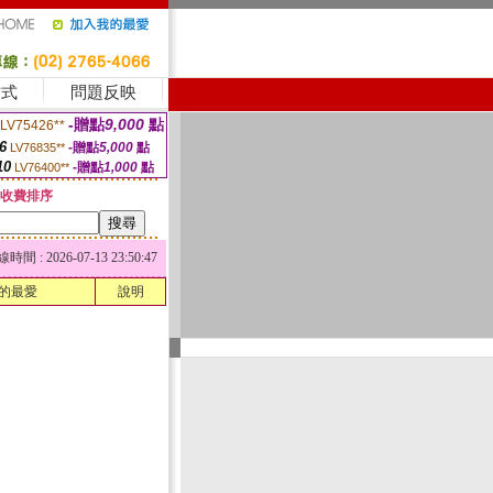
方式
問題反映
-贈點
9,000
點
LV75426**
6
-贈點
5,000
點
LV76835**
10
-贈點
1,000
點
LV76400**
收費排序
 : 2026-07-13 23:50:47
的最愛
說明